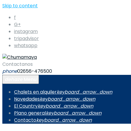
Skip to content
f
G+
instagram
tripadvisor
whatsapp
Contactanos
phone
02656-476500
dehaze
Menu
Chalets en alquiler
keyboard_arrow_down
Novedades
keyboard_arrow_down
El Country
keyboard_arrow_down
Plano general
keyboard_arrow_down
Contacto
keyboard_arrow_down